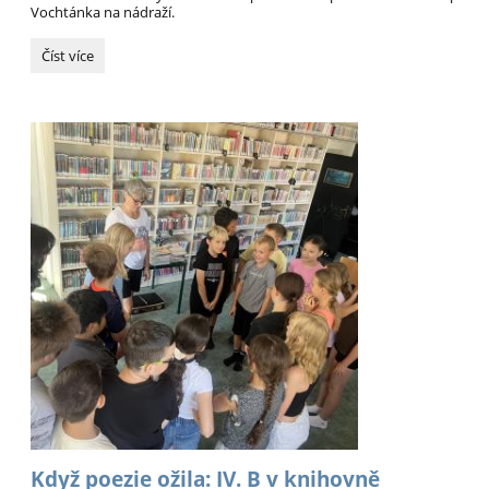
Vochtánka na nádraží.
Třeťáci
Číst více
objevovali
tajemství
zámku
v
Potštejně:
Když poezie ožila: IV. B v knihovně