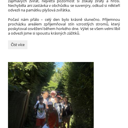
zajímavých zvířat, největší pozornost si získaly žirafy a hroši.
Nechyběla ani zastávka v obchůdku se suvenýry, odkud si někteří
odvezli na památku plyšová zvířátka.
Počasí nám přálo – celý den bylo krásně slunečno. Příjemnou
procházku areálem zpříjemňoval stín vzrostlých stromů, který
poskytoval osvěžení během horkého dne. Výlet se všem velmi líbil
a odvezli jsme si spoustu krásných zážitků.
Výlet
Číst více
do
ZOO
Dvůr
Králové
nad
Labem: