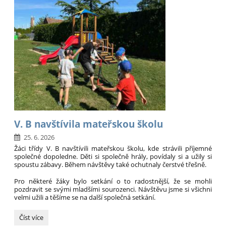
V. B navštívila mateřskou školu
25. 6. 2026
Žáci třídy V. B navštívili mateřskou školu, kde strávili příjemné
společné dopoledne. Děti si společně hrály, povídaly si a užily si
spoustu zábavy. Během návštěvy také ochutnaly čerstvé třešně.
Pro některé žáky bylo setkání o to radostnější, že se mohli
pozdravit se svými mladšími sourozenci. Návštěvu jsme si všichni
velmi užili a těšíme se na další společná setkání.
V.
Číst více