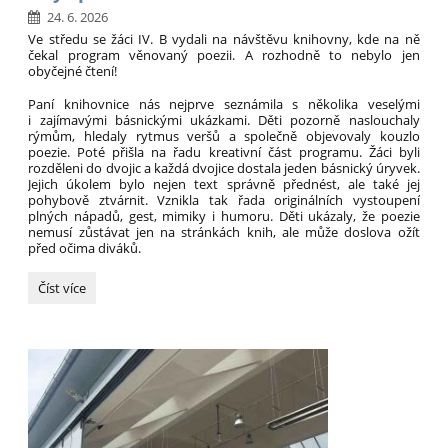
24. 6. 2026
Ve středu se žáci IV. B vydali na návštěvu knihovny, kde na ně
čekal program věnovaný poezii. A rozhodně to nebylo jen
obyčejné čtení!
Paní knihovnice nás nejprve seznámila s několika veselými
i zajímavými básnickými ukázkami. Děti pozorně naslouchaly
rýmům, hledaly rytmus veršů a společně objevovaly kouzlo
poezie.
Poté přišla na řadu kreativní část programu. Žáci byli
rozděleni do dvojic a každá dvojice dostala jeden básnický úryvek.
Jejich úkolem bylo nejen text správně přednést, ale také jej
pohybově ztvárnit. Vznikla tak řada originálních vystoupení
plných nápadů, gest, mimiky i humoru. Děti ukázaly, že poezie
nemusí zůstávat jen na stránkách knih, ale může doslova ožít
před očima diváků.
Když
Číst více
poezie
ožila:
IV.
B
v
knihovně: