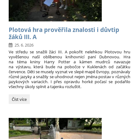
Plotová hra prověřila znalosti i důvtip
žáků III. A
25. 6. 2026
Ve středu se snažili žáci III. A pokořit nelehkou Plotovou hru
vyvěšenou naší oblíbenou knihovnicí paní Dubnovou. Hra
na téma kniny Harry Potter a kámen mudrců navazuje
na výstavu, která bude na pobočce v Kuklenách od začátku
července. Děti se musely vyznat ve slepé mapě Evropy, poznávaly
různé jazyky a snažily se uhodnout nejen jména postav v různých
jazykových variacích. I přes opravdu horké počasí se podařilo
všechny úkoly splnit a tajenku rozluštit.
Plotová
Číst více
hra
prověřila
znalosti
i
důvtip
žáků
III.