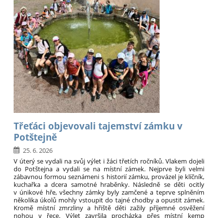
A:
Třeťáci objevovali tajemství zámku v
Potštejně
25. 6. 2026
V úterý se vydali na svůj výlet i žáci třetích ročníků. Vlakem dojeli
do Potštejna a vydali se na místní zámek. Nejprve byli velmi
zábavnou formou seznámeni s historií zámku, provázel je klíčník,
kuchařka a dcera samotné hraběnky. Následně se děti ocitly
v únikové hře, všechny zámky byly zamčené a teprve splněním
několika úkolů mohly vstoupit do tajné chodby a opustit zámek.
Kromě místní zmrzliny a hřiště děti zažily příjemné osvěžení
nohou v řece. Výlet završila procházka přes místní kemp