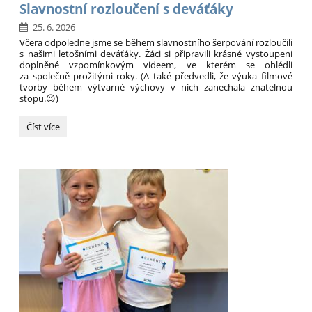
Slavnostní rozloučení s deváťáky
25. 6. 2026
Včera odpoledne jsme se během slavnostního šerpování rozloučili
s našimi letošními deváťáky. Žáci si připravili krásné vystoupení
doplněné vzpomínkovým videem, ve kterém se ohlédli
za společně prožitými roky. (A také předvedli, že výuka filmové
tvorby během výtvarné výchovy v nich zanechala znatelnou
stopu.😉)
Slavnostní
Číst více
rozloučení
s
deváťáky
: