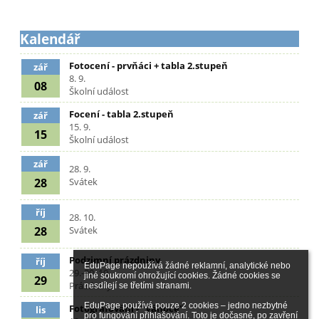
Kalendář
Fotocení - prvňáci + tabla 2.stupeň
zář
8. 9.
08
Školní událost
Focení - tabla 2.stupeň
zář
15. 9.
15
Školní událost
zář
28. 9.
28
Svátek
říj
28. 10.
28
Svátek
Podzimní prázdniny
říj
EduPage nepoužívá žádné reklamní, analytické nebo 
29.-30. 10.
jiné soukromí ohrožující cookies. Žádné cookies se 
29
Prázdniny
nesdílejí se třetími stranami.

EduPage používá pouze 2 cookies – jedno nezbytné 
Fotografování - "Vánoce"
lis
pro fungování přihlašování. Toto je dočasné, po zavření 