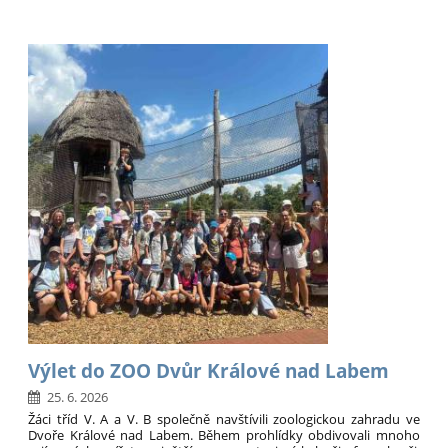
B
navštívila
mateřskou
školu:
Výlet do ZOO Dvůr Králové nad Labem
25. 6. 2026
Žáci tříd V. A a V. B společně navštívili zoologickou zahradu ve
Dvoře Králové nad Labem. Během prohlídky obdivovali mnoho