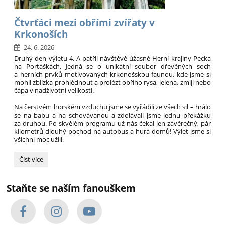
Čtvrťáci mezi obřími zvířaty v
Krkonoších
24. 6. 2026
Druhý den výletu 4. A patřil návštěvě úžasné Herní krajiny Pecka
na Portáškách. Jedná se o unikátní soubor dřevěných soch
a herních prvků motivovaných krkonošskou faunou, kde jsme si
mohli zblízka prohlédnout a prolézt obřího rysa, jelena, zmiji nebo
čápa v nadživotní velikosti.
Na čerstvém horském vzduchu jsme se vyřádili ze všech sil – hrálo
se na babu a na schovávanou a zdolávali jsme jednu překážku
za druhou. Po skvělém programu už nás čekal jen závěrečný, pár
kilometrů dlouhý pochod na autobus a hurá domů! Výlet jsme si
všichni moc užili.
Čtvrťáci
Číst více
mezi
obřími
zvířaty
Staňte se naším fanouškem
v
Krkonoších: