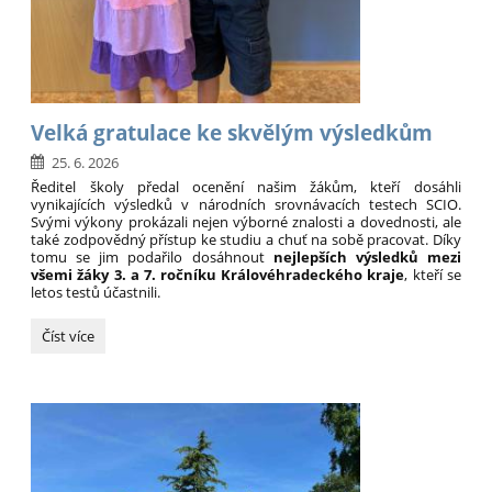
Velká gratulace ke skvělým výsledkům
25. 6. 2026
Ředitel školy předal ocenění našim žákům, kteří dosáhli
vynikajících výsledků v národních srovnávacích testech SCIO.
Svými výkony prokázali nejen výborné znalosti a dovednosti, ale
také zodpovědný přístup ke studiu a chuť na sobě pracovat. Díky
tomu se jim podařilo dosáhnout
nejlepších výsledků mezi
všemi žáky 3. a 7. ročníku Královéhradeckého kraje
, kteří se
letos testů účastnili.
Velká
Číst více
gratulace
ke
skvělým
výsledkům: