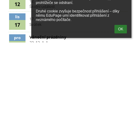
12. 11.
prohlížeče se odstraní.

12
Školní událost
Druhé cookie zvyšuje bezpečnost přihlášení – díky 
němu EduPage umí identifikovat přihlášení z 
lis
17. 11.
neznámého počítače.
17
Svátek
OK
Vánoční prázdniny
pro
23. 12.-1. 1.
23
Prázdniny
Fotogalerie
zatím žádné údaje
Odkazy
Prohlášení o přístupnosti